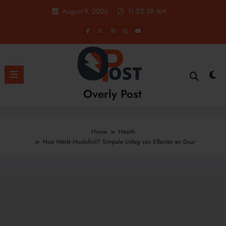
Skip
August 9, 2026
11:23:39 AM
to
content
Overly Post
Home
Health
Hoe Werkt Modafinil? Simpele Uitleg van Effecten en Duur