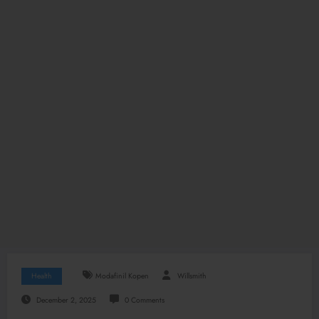
Health
Modafinil Kopen
Willsmith
December 2, 2025
0 Comments