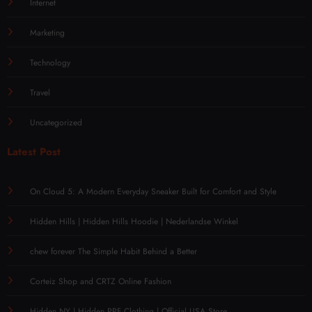
Internet
Marketing
Technology
Travel
Uncategorized
Latest Post
On Cloud 5: A Modern Everyday Sneaker Built for Comfort and Style
Hidden Hills | Hidden Hills Hoodie | Nederlandse Winkel
chew forever The Simple Habit Behind a Better
Corteiz Shop and CRTZ Online Fashion
Hidden NY | Hidden PPF Clothing | Official USA Store