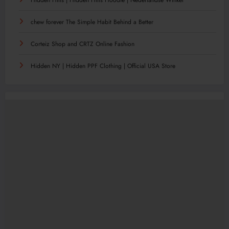
Hidden Hills | Hidden Hills Hoodie | Nederlandse Winkel
chew forever The Simple Habit Behind a Better
Corteiz Shop and CRTZ Online Fashion
Hidden NY | Hidden PPF Clothing | Official USA Store