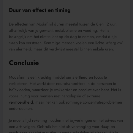
Duur van effect en timing
De effecten van Modafinil duren meestal tussen de 8 en 12 uur,
afhankelijk van je gewicht, metabolisme en voeding. Het is
belangrijk om het niet te laat op de dag te nemen, omdat dit je
slaap kan verstoren. Sommige mensen voelen een lichte ‘afterglow’
van alertheid, maar dit verdwijnt meestal binnen enkele uren.
Conclusie
Modafinil is een krachtig middel om alertheid en focus te
verbeteren. Het werkt door neurotransmitters in de hersenen te
beïnvloeden, waardoor je wakkerder en productiever bent. Het is
vooral nuttig voor mensen met narcolepsie of extreme
vermoeidheid
, maar het kan ook sommige concentratieproblemen
ondersteunen.
Je moet altijd rekening houden met bijwerkingen en het advies van
een arts volgen. Gebruik het niet als vervanging voor slaap en
combineer het niet met stimulerende middelen of alcohol. Als je