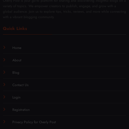
Overly Post is your go-to platform for sharing and discovering insightful blogs on a
variety of topics. We empower creators to publish, engage, and grow with a
global audience. Join us to explore tips, tricks, reviews, and more while connecting
with a vibrant blogging community.
Quick Links
Home
About
Blog
Contact Us
Login
Registration
Privacy Policy for Overly Post