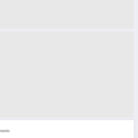
ments