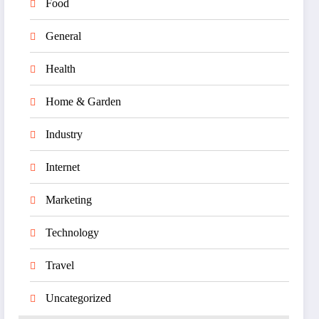
Food
General
Health
Home & Garden
Industry
Internet
Marketing
Technology
Travel
Uncategorized