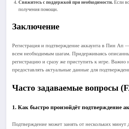
Свяжитесь с поддержкой при необходимости.
Если во
получения помощи.
Заключение
Регистрация и подтверждение аккаунта в Пин Ап —
всем необходимым шагам. Придерживаясь описанны
регистрацию и сразу же приступить к игре. Важно 
предоставлять актуальные данные для подтверждени
Часто задаваемые вопросы (
1. Как быстро произойдёт подтверждение а
Подтверждение может занять от нескольких минут д