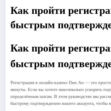
Как пройти регистра
быстрым подтвержде
Как пройти регистра
быстрым подтвержде
Регистрация в онлайн-казино Пин Ап — это просто
минуты. Если вы хотите максимально ускорить под
определённым шагам. В этом руководстве мы рассм
быстрому подтверждению вашего аккаунта, чтобы вы