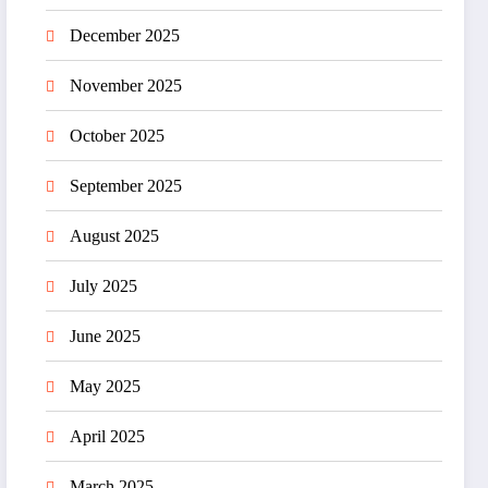
December 2025
November 2025
October 2025
September 2025
August 2025
July 2025
June 2025
May 2025
April 2025
March 2025