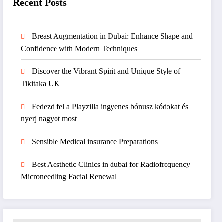
Recent Posts
Breast Augmentation in Dubai: Enhance Shape and
Confidence with Modern Techniques
Discover the Vibrant Spirit and Unique Style of
Tikitaka UK
Fedezd fel a Playzilla ingyenes bónusz kódokat és
nyerj nagyot most
Sensible Medical insurance Preparations
Best Aesthetic Clinics in dubai for Radiofrequency
Microneedling Facial Renewal