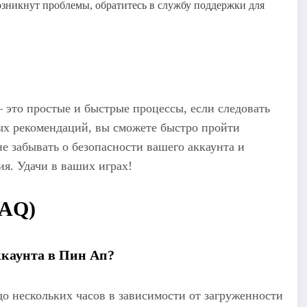
зникнут проблемы, обратитесь в службу поддержки для
 это простые и быстрые процессы, если следовать
х рекомендаций, вы сможете быстро пройти
не забывать о безопасности вашего аккаунта и
я. Удачи в ваших играх!
FAQ)
ккаунта в Пин Ап?
о нескольких часов в зависимости от загруженности