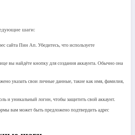
ледующие шаги:
рес сайта Пин Ап. Убедитесь, что используете
ице вы найдёте кнопку для создания аккаунта. Обычно она
жено указать свои личные данные, такие как имя, фамилия,
ь и уникальный логин, чтобы защитить свой аккаунт.
рмы вам может быть предложено подтвердить адрес