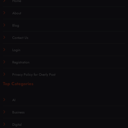
Home
About
Blog
Contact Us
Login
Registration
Privacy Policy for Overly Post
Top Categories
AI
Business
Digital