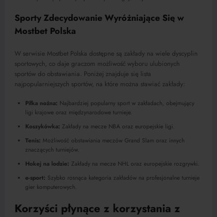
Sporty Zdecydowanie Wyróżniające Się w
Mostbet Polska
W serwisie Mostbet Polska dostępne są zakłady na wiele dyscyplin
sportowych, co daje graczom możliwość wyboru ulubionych
sportów do obstawiania. Poniżej znajduje się lista
najpopularniejszych sportów, na które można stawiać zakłady:
Piłka nożna:
Najbardziej popularny sport w zakładach, obejmujący
ligi krajowe oraz międzynarodowe turnieje.
Koszykówka:
Zakłady na mecze NBA oraz europejskie ligi.
Tenis:
Możliwość obstawiania meczów Grand Slam oraz innych
znaczących turniejów.
Hokej na lodzie:
Zakłady na mecze NHL oraz europejskie rozgrywki.
e-sport:
Szybko rosnąca kategoria zakładów na profesjonalne turnieje
gier komputerowych.
Korzyści płynące z korzystania z