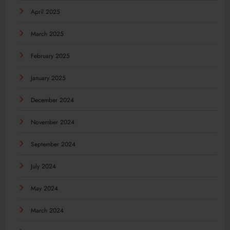
April 2025
March 2025
February 2025
January 2025
December 2024
November 2024
September 2024
July 2024
May 2024
March 2024