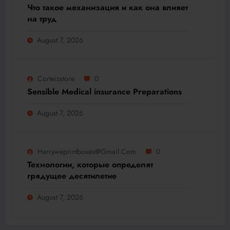
Что такое механизация и как она влияет
на труд
August 7, 2026
Corteizstore
0
Sensible Medical insurance Preparations
August 7, 2026
Harryweprintboxes@gmail.com
0
Технологии, которые определят
грядущее десятилетие
August 7, 2026