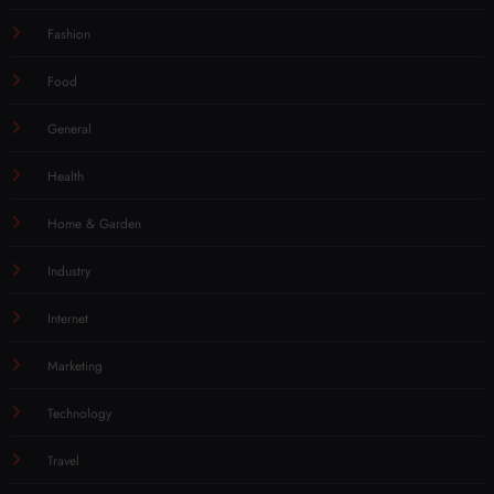
Fashion
Food
General
Health
Home & Garden
Industry
Internet
Marketing
Technology
Travel