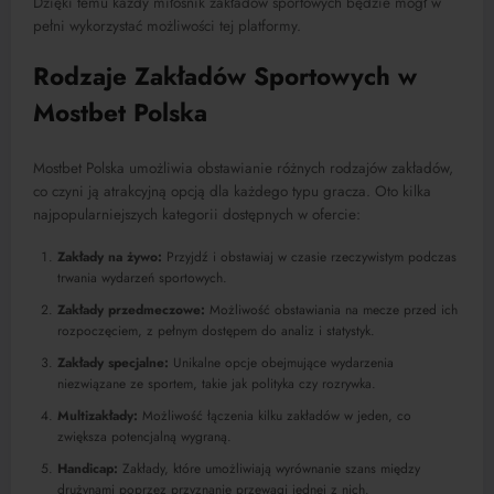
Dzięki temu każdy miłośnik zakładów sportowych będzie mógł w
pełni wykorzystać możliwości tej platformy.
Rodzaje Zakładów Sportowych w
Mostbet Polska
Mostbet Polska umożliwia obstawianie różnych rodzajów zakładów,
co czyni ją atrakcyjną opcją dla każdego typu gracza. Oto kilka
najpopularniejszych kategorii dostępnych w ofercie:
Zakłady na żywo:
Przyjdź i obstawiaj w czasie rzeczywistym podczas
trwania wydarzeń sportowych.
Zakłady przedmeczowe:
Możliwość obstawiania na mecze przed ich
rozpoczęciem, z pełnym dostępem do analiz i statystyk.
Zakłady specjalne:
Unikalne opcje obejmujące wydarzenia
niezwiązane ze sportem, takie jak polityka czy rozrywka.
Multizakłady:
Możliwość łączenia kilku zakładów w jeden, co
zwiększa potencjalną wygraną.
Handicap:
Zakłady, które umożliwiają wyrównanie szans między
drużynami poprzez przyznanie przewagi jednej z nich.