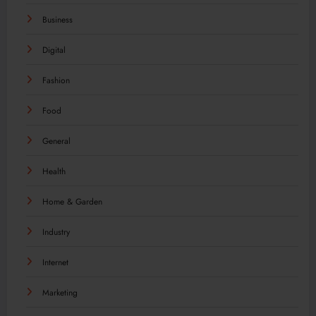
Business
Digital
Fashion
Food
General
Health
Home & Garden
Industry
Internet
Marketing