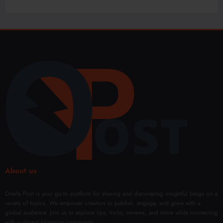
Jacke
Can
Prem
ric
t
Trans
ium
Drivi
Style
form
Stree
ng on
s
Every
twear
Your
That
day
Term
Neve
Outfi
s
r
ts
Fade
About us
Overly Post is your go-to platform for sharing and discovering insightful blogs on a
variety of topics. We empower creators to publish, engage, and grow with a
global audience. Join us to explore tips, tricks, reviews, and more while connecting
with a vibrant blogging community.