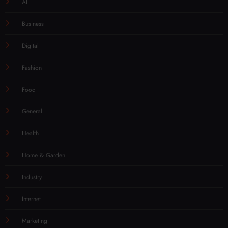
AI
Business
Digital
Fashion
Food
General
Health
Home & Garden
Industry
Internet
Marketing