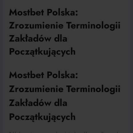
Mostbet Polska:
Zrozumienie Terminologii
Zakładów dla
Początkujących
Mostbet Polska:
Zrozumienie Terminologii
Zakładów dla
Początkujących