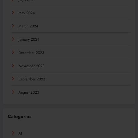
May 2024
March 2024
January 2024
December 2023
November 2023
September 2023
August 2023
Categories
AI