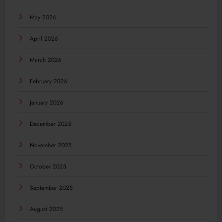
May 2026
April 2026
March 2026
February 2026
January 2026
December 2025
November 2025
October 2025
September 2025
August 2025