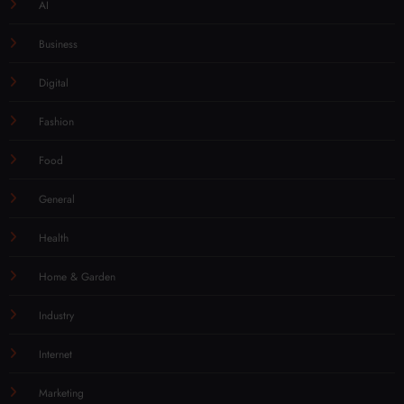
AI
Business
Digital
Fashion
Food
General
Health
Home & Garden
Industry
Internet