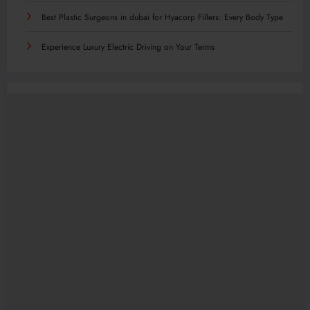
Best Plastic Surgeons in dubai for Hyacorp Fillers: Every Body Type
Experience Luxury Electric Driving on Your Terms