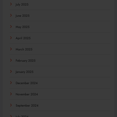
July 2025
June 2025
May 2025
April 2025
March 2025
February 2025
January 2025
December 2024
November 2024
September 2024
July 2024