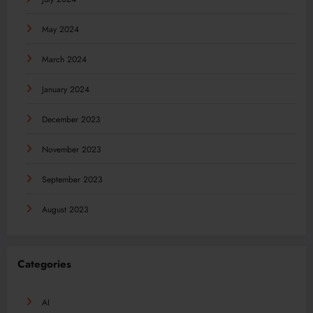
May 2024
March 2024
January 2024
December 2023
November 2023
September 2023
August 2023
Categories
AI