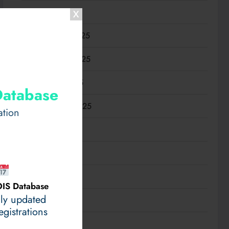
January 2026
December 2025
November 2025
October 2025
Database
September 2025
ation
August 2025
July 2025
June 2025
IS Database
ily updated
May 2025
gistrations
April 2025