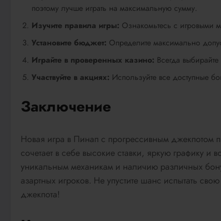
поэтому лучше играть на максимальную сумму.
Изучите правила игры:
Ознакомьтесь с игровыми м
Установите бюджет:
Определите максимально допуст
Играйте в проверенных казино:
Всегда выбирайте
Участвуйте в акциях:
Используйте все доступные бо
Заключение
Новая игра в Пинап с прогрессивным джекпотом п
сочетает в себе высокие ставки, яркую графику и
уникальным механикам и наличию различных бону
азартных игроков. Не упустите шанс испытать свою
джекпота!