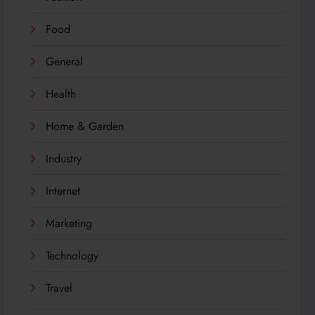
Food
General
Health
Home & Garden
Industry
Internet
Marketing
Technology
Travel