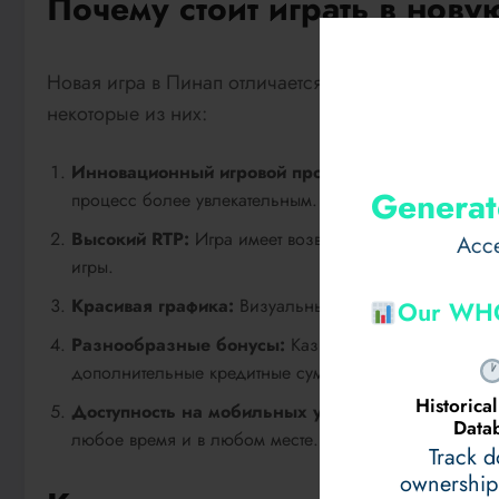
Почему стоит играть в нову
Новая игра в Пинап отличается от традиционных а
некоторые из них:
Инновационный игровой процесс:
Игра предлагает
Generat
процесс более увлекательным.
Высокий RTP:
Игра имеет возврат игроку (RTP) на у
Acce
игры.
Красивая графика:
Визуальные эффекты и анимации 
Our WHO
Разнообразные бонусы:
Казино предлагает разли
дополнительные кредитные суммы.
Historic
Доступность на мобильных устройствах:
Игра опти
Data
любое время и в любом месте.
Track 
ownership