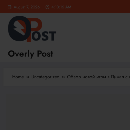
Skip
August 7, 2026
4:10:18 AM
to
content
Overly Post
Home
Uncategorized
Обзор новой игры в Пинап с