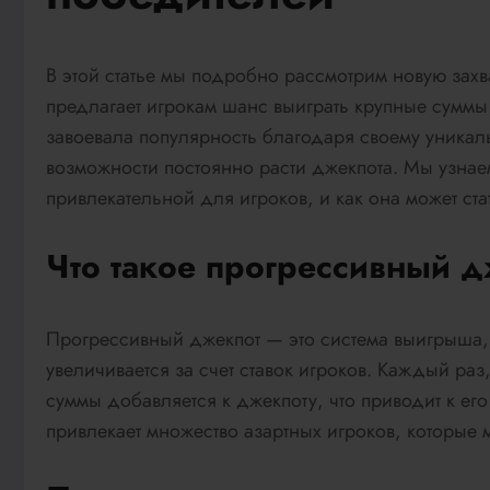
В этой статье мы подробно рассмотрим новую зах
предлагает игрокам шанс выиграть крупные суммы
завоевала популярность благодаря своему уникал
возможности постоянно расти джекпота. Мы узнае
привлекательной для игроков, и как она может с
Что такое прогрессивный 
Прогрессивный джекпот — это система выигрыша,
увеличивается за счет ставок игроков. Каждый раз,
суммы добавляется к джекпоту, что приводит к ег
привлекает множество азартных игроков, которые 