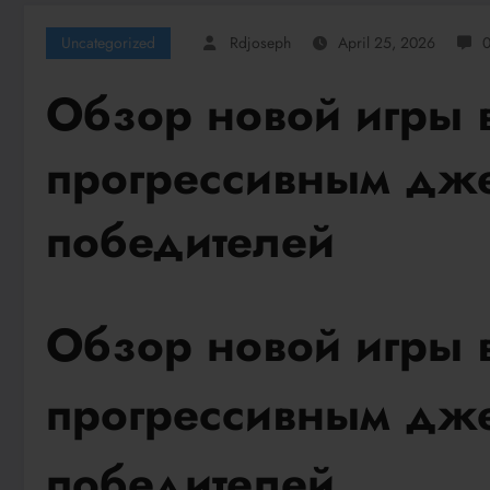
Uncategorized
Rdjoseph
April 25, 2026
Обзор новой игры 
прогрессивным дж
победителей
Обзор новой игры 
прогрессивным дж
победителей