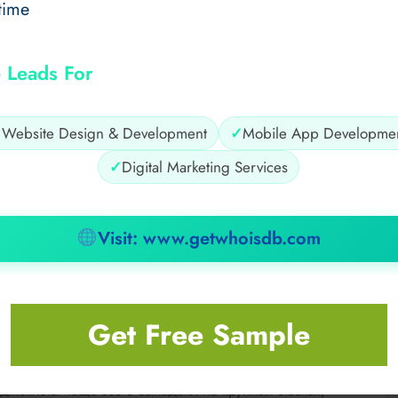
ыигрыш?
time
грая в новую игру с прогрессивным джекпотом,
 Leads For
тегии:
✓
Website Design & Development
✓
Mobile App Developme
✓
Digital Marketing Services
Visit: www.getwhoisdb.com
Get Free Sample
жекпоты чаще всего выпадают на крупных ставках,