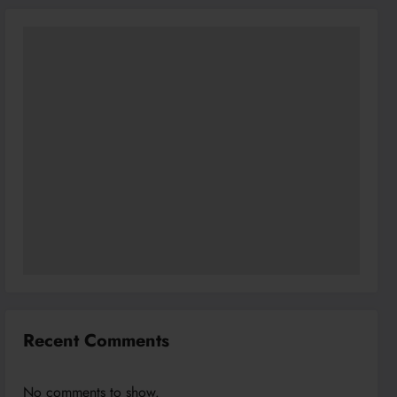
Recent Comments
No comments to show.