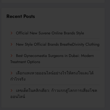
Recent Posts
Official New Suvene Online Brands Style
New Style Official Brands BreatheDivinity Clothing
Best Gynecomastia Surgeons in Dubai: Modern
Treatment Options
เลือกแทงหวยออนไลน์อย่างไรให้ตรงใจและได้
กำไรจริง
เลขเด็ดในคลิกเดียว: ก้าวแรกสู่โลกการเสี่ยงโชค
ออนไลน์