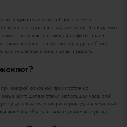
ватывающую игру в казино Пинап, которая
 благодаря прогрессивному джекпоту. Эта игра уже
ьному сюжету и впечатляющей графике, а также
м, какие особенности делают эту игру особенно
тать вашим ключом к большим выигрышам.
джекпот?
 при которой основной приз постоянно
 когда кто-то делает ставку, небольшая часть этой
о росту до впечатляющих размеров. Данная система
мечтают стать обладателями крупного выигрыша.