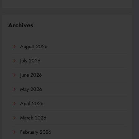
Archives
August 2026
July 2026
June 2026
May 2026
April 2026
March 2026
February 2026