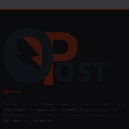
form
Stree
ed
Bran
Every
twear
Mach
ds
day
ine
Style
Outfi
Learn
ts
ing
Solut
ions
About us
Overly Post is your go-to platform for sharing and discovering insightful blogs on a
variety of topics. We empower creators to publish, engage, and grow with a
global audience. Join us to explore tips, tricks, reviews, and more while connecting
with a vibrant blogging community.