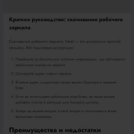
Краткое руководство: скачивание рабочего
зеркала
Скачивание рабочего зеркала 1xbet — это достаточно простой
процесс. Вот пошаговая инструкция:
Перейдите на безопасный источник информации, где публикуются
актуальные ссылки на зеркала.
Скопируйте адрес нового зеркала.
Вставьте адрес в адресную строку вашего браузера и нажмите
Enter.
Если вы используете мобильное устройство, вы также можете
добавить ссылку в закладки для быстрого доступа.
Теперь вы можете входить в свой аккаунт и пользоваться всеми
функциями платформы.
Преимущества и недостатки