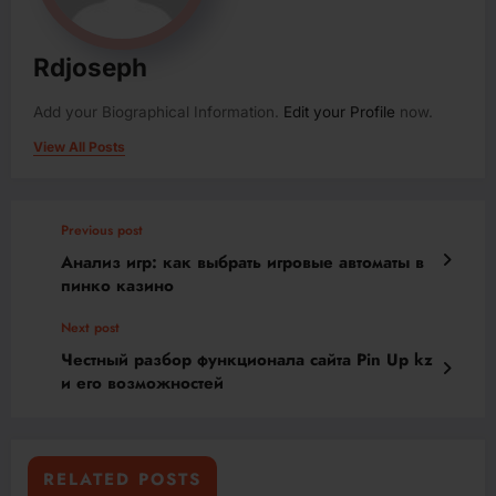
Rdjoseph
Add your Biographical Information.
Edit your Profile
now.
View All Posts
Previous post
Анализ игр: как выбрать игровые автоматы в
пинко казино
Next post
Честный разбор функционала сайта Pin Up kz
и его возможностей
RELATED POSTS