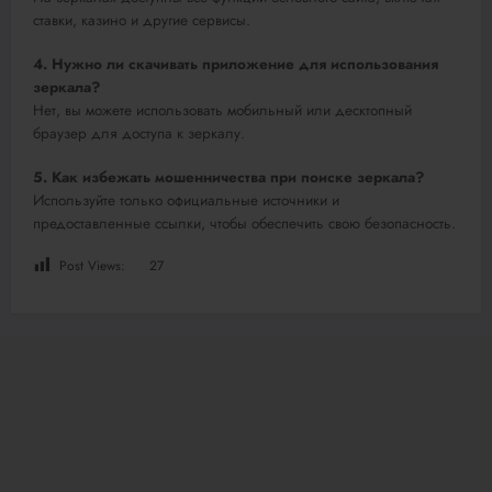
ставки, казино и другие сервисы.
4. Нужно ли скачивать приложение для использования
зеркала?
Нет, вы можете использовать мобильный или десктопный
браузер для доступа к зеркалу.
5. Как избежать мошенничества при поиске зеркала?
Используйте только официальные источники и
предоставленные ссылки, чтобы обеспечить свою безопасность.
Post Views:
27