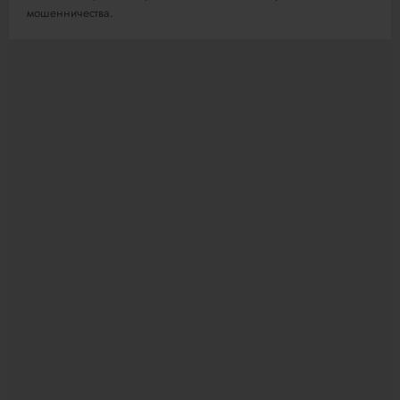
мошенничества.