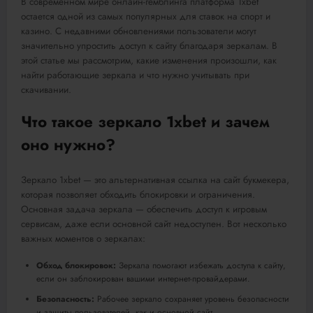
В современном мире онлайн-гемблинга платформа 1xbet
остается одной из самых популярных для ставок на спорт и
казино. С недавними обновлениями пользователи могут
значительно упростить доступ к сайту благодаря зеркалам. В
этой статье мы рассмотрим, какие изменения произошли, как
найти работающие зеркала и что нужно учитывать при
скачивании.
Что такое зеркало 1xbet и зачем
оно нужно?
Зеркало 1xbet — это альтернативная ссылка на сайт букмекера,
которая позволяет обходить блокировки и ограничения.
Основная задача зеркала — обеспечить доступ к игровым
сервисам, даже если основной сайт недоступен. Вот несколько
важных моментов о зеркалах:
Обход блокировок:
Зеркала помогают избежать доступа к сайту,
если он заблокирован вашими интернет-провайдерами.
Безопасность:
Рабочее зеркало сохраняет уровень безопасности
и защиты пользователей, как и основной сайт.