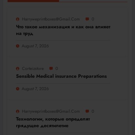
Harryweprintboxes@gmail.com
0
Что такое механизация и как она влияет
на труд
August 7, 2026
Corteizstore
0
Sensible Medical insurance Preparations
August 7, 2026
Harryweprintboxes@gmail.com
0
Технологии, которые определят
грядущее десятилетие