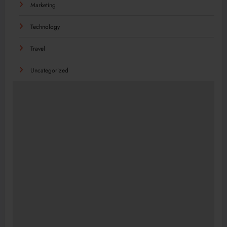
Marketing
Technology
Travel
Uncategorized