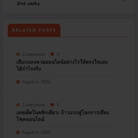
živé sázky
RELATED POSTS
Corteizstore
0
เลือกแทงหวยออนไลน์อย่างไรให้ตรงใจและ
ได้กำไรจริง
August 6, 2026
Corteizstore
0
เลขเด็ดในคลิกเดียว: ก้าวแรกสู่โลกการเสี่ยง
โชคออนไลน์
August 6, 2026