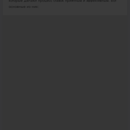
которые делают процесс ставок приятным и эффективным. Вот
основные из них: