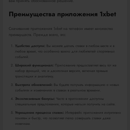
вам принять обоснованное решение.
Преимущества приложения 1xbet
Скачивание приложения 1xbet на телефон имеет множество
преимуществ. Прежде всего, это:
Удобство доступа:
Вы можете делать ставки в любом месте и в
любое время, что особенно важно для любителей спортивных
событий.
Широкий функционал:
Приложение предоставляет весь тот же
набор функций, что и десктопная версия, включая прямые
трансляции и аналитику.
Быстрота обновлений:
Вы будете получать информацию о новых
событиях и изменениях в ставках в реальном времени.
Эксклюзивные бонусы:
Часто в приложении доступны
специальные предложения, которые нельзя получить на сайте.
Упрощение процесса ставок:
Интерфейс приложения интуитивно
понятен и быстр, что позволяет легко совершать ставки даже
новичкам.