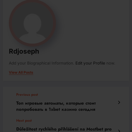
Rdjoseph
Add your Biographical Information.
Edit your Profile
now.
View All Posts
Previous post
Топ игровые автоматы, которые стоит
попробовать в 1xbet казино сегодня
Next post
Důležitost rychlého přihlášení na Mostbet pro