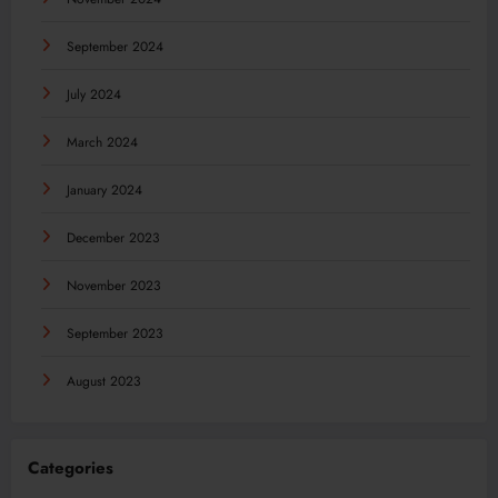
September 2024
July 2024
March 2024
January 2024
December 2023
November 2023
September 2023
August 2023
Categories