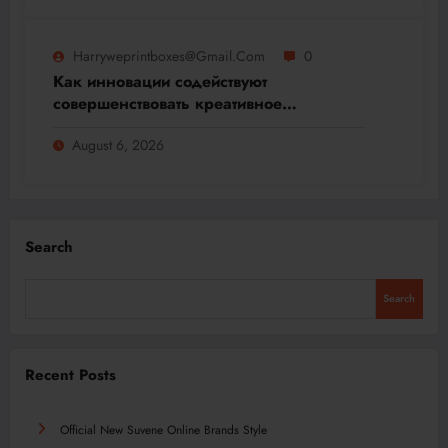
Harryweprintboxes@gmail.com
0
Как инновации содействуют
совершенствовать креативное
мышление
August 6, 2026
Search
Search
Recent Posts
Official New Suvene Online Brands Style