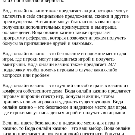
за их постоянство и верность.
Вода онлайн казино также предлагает акции, которые могут
включать в себя специальные предложения, скидки и другие
преимущества. Эти акции могут быть использованы для
получения дополнительных преимуществ и выигрыша
больше денег. Вода онлайн казино также предлагает
программу рефералов, которая позволяет игрокам получать
бонусы за приглашение друзей и знакомых.
Вода онлайн казино – это безопасное и надежное место для
игры, где игроки могут насладиться игрой и получать
выигрыши. Вода онлайн казино также предлагает 24/7
поддержку, чтобы помочь игрокам в случае каких-либо
вопросов или проблем.
Вода онлайн казино – это лучший способ играть в казино из
комфорта собственного дома. Вода онлайн казино предлагает
игрокам широкий спектр игр, бонусы и акции, чтобы
привлечь новых игроков и удержать существующих. Вода
онлайн казино – это безопасное и надежное место для игры,
где игроки могут насладиться игрой и получать выигрыши.
Если вы ищете безопасное и надежное место для игры в
казино, то Вода онлайн казино – это ваш выбор. Вода онлайн
казино предлагает игрокам широкий спектр игр, бонусы и