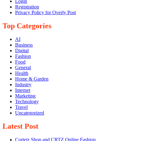
Login
Registration
Privacy Policy for Overly Post
Top Categories
AI
Business
Digital
Fashion
Food
General
Health
Home & Garden
Industry
Internet
Marketing
Technology
Travel
Uncategorized
Latest Post
Corteiz Shop and CRTZ Online Fashion