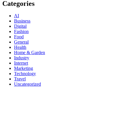
Categories
AI
Business
Digital
Fashion
Food
General
Health
Home & Garden
Industry
Internet
Marketing
Technology
Travel
Uncategorized