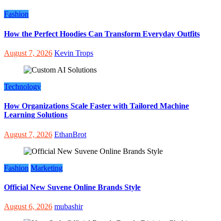
Fashion
How the Perfect Hoodies Can Transform Everyday Outfits
August 7, 2026
Kevin Trops
Technology
How Organizations Scale Faster with Tailored Machine
Learning Solutions
August 7, 2026
EthanBrot
Fashion
Marketing
Official New Suvene Online Brands Style
August 6, 2026
mubashir