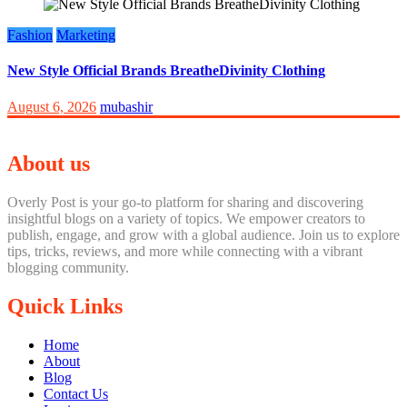
Fashion
Marketing
New Style Official Brands BreatheDivinity Clothing
August 6, 2026
mubashir
About us
Overly Post is your go-to platform for sharing and discovering
insightful blogs on a variety of topics. We empower creators to
publish, engage, and grow with a global audience. Join us to explore
tips, tricks, reviews, and more while connecting with a vibrant
blogging community.
Quick Links
Home
About
Blog
Contact Us