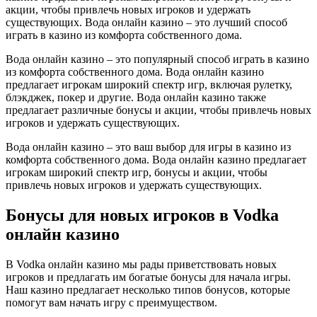
акции, чтобы привлечь новых игроков и удержать
существующих. Вода онлайн казино – это лучший способ
играть в казино из комфорта собственного дома.
Вода онлайн казино – это популярный способ играть в казино
из комфорта собственного дома. Вода онлайн казино
предлагает игрокам широкий спектр игр, включая рулетку,
блэкджек, покер и другие. Вода онлайн казино также
предлагает различные бонусы и акции, чтобы привлечь новых
игроков и удержать существующих.
Вода онлайн казино – это ваш выбор для игры в казино из
комфорта собственного дома. Вода онлайн казино предлагает
игрокам широкий спектр игр, бонусы и акции, чтобы
привлечь новых игроков и удержать существующих.
Бонусы для новых игроков в Vodka
онлайн казино
В Vodka онлайн казино мы рады приветствовать новых
игроков и предлагать им богатые бонусы для начала игры.
Наш казино предлагает несколько типов бонусов, которые
помогут вам начать игру с преимуществом.