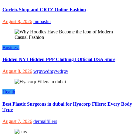
Corteiz Shop and CRTZ Online Fashion
August 8, 2026
mubashir
Business
Hidden NY | Hidden PPF Clothing | Official USA Store
August 8, 2026
wrgvwdrgvwdrgv
Health
Best Plastic Surgeons in dubai for Hyacorp Fillers: Every Body
Type
August 7, 2026
dermalfillers