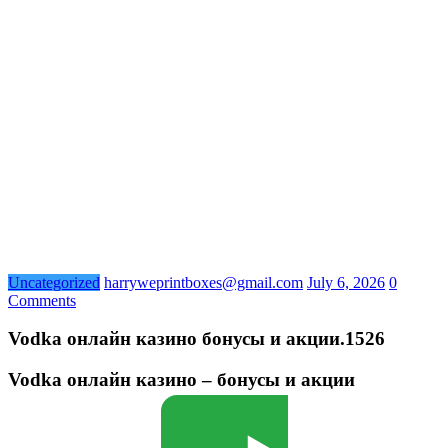
Uncategorized
harryweprintboxes@gmail.com
July 6, 2026
0
Comments
Vodka онлайн казино бонусы и акции.1526
Vodka онлайн казино – бонусы и акции