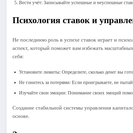
Вести учёт: Записывайте успешные и неуспешные став
Психология ставок и управл
Не последнюю роль в успехе ставок играет и псих
аспект, который поможет вам избежать масштабных
себя:
Установите лимиты: Определите, сколько денег вы гото
Не гонитесь за потерями: Если проигрываете, не пыта
Изучайте свои эмоции: Понимание своих эмоций помо
Создание стабильной системы управления капиталом
основе.