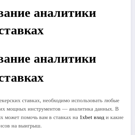
ование аналитики
 ставках
ование аналитики
 ставках
екерских ставках, необходимо использовать любые
ких мощных инструментов — аналитика данных. В
ых может помочь вам в ставках на
1xbet вход
и какие
нсов на выигрыш.