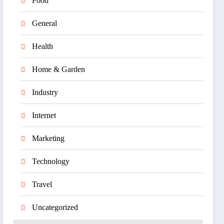
Food
General
Health
Home & Garden
Industry
Internet
Marketing
Technology
Travel
Uncategorized