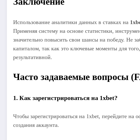
Заключение
Использование аналитики данных в ставках на
1xb
Применяя систему на основе статистики, инструмен
значительно повысить свои шансы на победу. Не за
капиталом, так как это ключевые моменты для того
результативной.
Часто задаваемые вопросы (
1. Как зарегистрироваться на 1xbet?
Чтобы зарегистрироваться на 1xbet, перейдите на 
создания аккаунта.