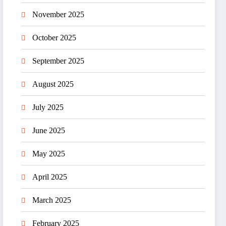
November 2025
October 2025
September 2025
August 2025
July 2025
June 2025
May 2025
April 2025
March 2025
February 2025