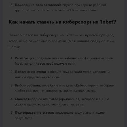
Поддержка пользователей:
служба поддержки работает
круглосуточно и готова помочь с любыми вопросами.
Как начать ставить на киберспорт на 1xbet?
Начало ставок на киберспорт на 1xbet — это простой процесс,
который не займет много времени. Для начала следуйте этим
шагам:
Регистрация:
создайте личный кабинет на официальном сайте
1xbet, заполнив все необходимые поля.
Пополнение счета:
выберите подходящий метод депозита и
внесите средства на свой счет.
Выбор события:
перейдите в раздел «Киберспорт» и выберите
любое событие, на которое вы хотите сделать ставку.
Ставка:
выберите тип ставки (ординарная, экспресс и т.д.) и
укажите сумму, которую планируете поставить.
Подтверждение ставки:
подтвердите вашу ставку и ждите
результатов.