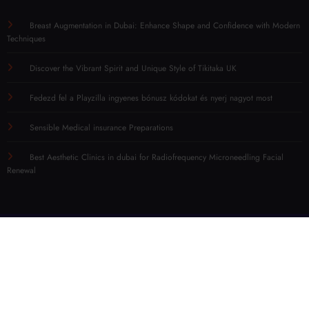
Breast Augmentation in Dubai: Enhance Shape and Confidence with Modern
Techniques
Discover the Vibrant Spirit and Unique Style of Tikitaka UK
Fedezd fel a Playzilla ingyenes bónusz kódokat és nyerj nagyot most
Sensible Medical insurance Preparations
Best Aesthetic Clinics in dubai for Radiofrequency Microneedling Facial
Renewal