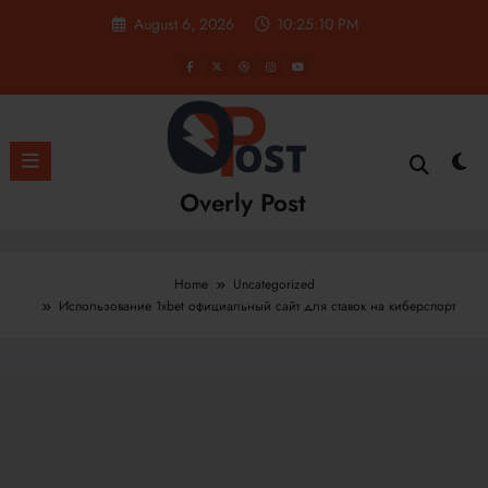
Skip
August 6, 2026
10:25:11 PM
to
content
Overly Post
Home
Uncategorized
Использование 1xbet официальный сайт для ставок на киберспорт