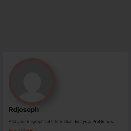
Rdjoseph
Add your Biographical Information.
Edit your Profile
now.
View All Posts