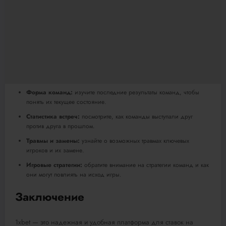
Форма команд:
изучите последние результаты команд, чтобы
понять их текущее состояние.
Статистика встреч:
посмотрите, как команды выступали друг
против друга в прошлом.
Травмы и замены:
узнайте о возможных травмах ключевых
игроков и их замене.
Игровые стратегии:
обратите внимание на стратегии команд и как
они могут повлиять на исход игры.
Заключение
1xbet — это надежная и удобная платформа для ставок на