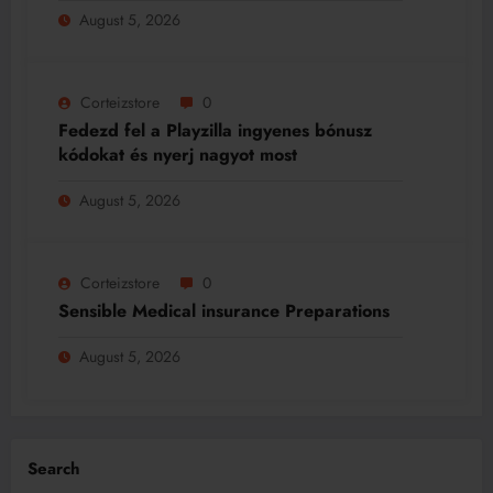
August 5, 2026
Corteizstore
0
Fedezd fel a Playzilla ingyenes bónusz
kódokat és nyerj nagyot most
August 5, 2026
Corteizstore
0
Sensible Medical insurance Preparations
August 5, 2026
Search