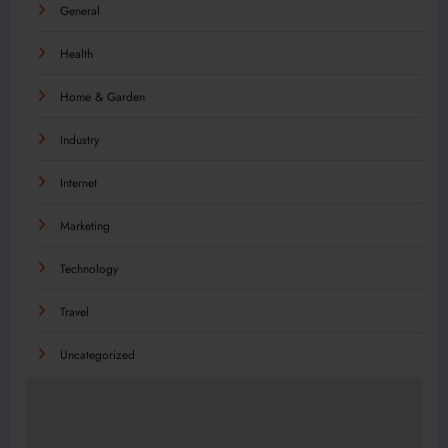
General
Health
Home & Garden
Industry
Internet
Marketing
Technology
Travel
Uncategorized