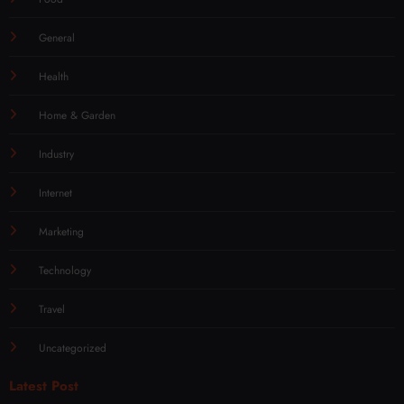
General
Health
Home & Garden
Industry
Internet
Marketing
Technology
Travel
Uncategorized
Latest Post