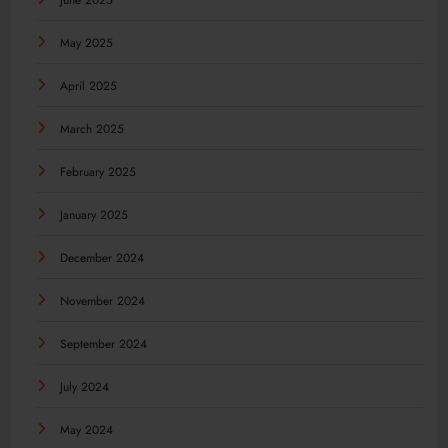
June 2025
May 2025
April 2025
March 2025
February 2025
January 2025
December 2024
November 2024
September 2024
July 2024
May 2024