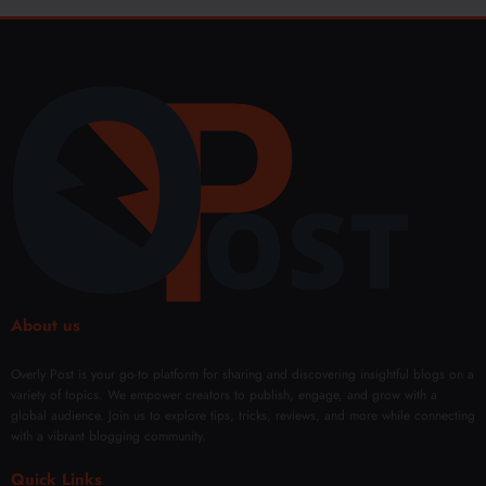
Bran
Every
twear
Mach
ds
day
ine
Style
Outfi
Learn
ts
ing
Solut
ions
About us
Overly Post is your go-to platform for sharing and discovering insightful blogs on a
variety of topics. We empower creators to publish, engage, and grow with a
global audience. Join us to explore tips, tricks, reviews, and more while connecting
with a vibrant blogging community.