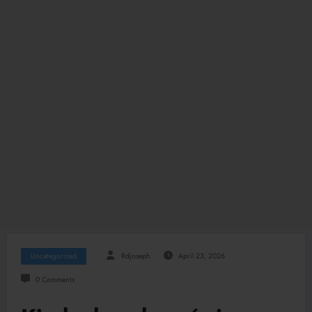
Uncategorized
Rdjoseph
April 23, 2026
0 Comments