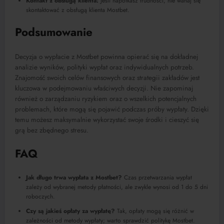
Kontakt z obsługą klienta:
Jeśli napotkasz trudności, nie wahaj się
skontaktować z obsługą klienta Mostbet.
Podsumowanie
Decyzja o wypłacie z Mostbet powinna opierać się na dokładnej
analizie wyników, polityki wypłat oraz indywidualnych potrzeb.
Znajomość swoich celów finansowych oraz strategii zakładów jest
kluczowa w podejmowaniu właściwych decyzji. Nie zapominaj
również o zarządzaniu ryzykiem oraz o wszelkich potencjalnych
problemach, które mogą się pojawić podczas próby wypłaty. Dzięki
temu możesz maksymalnie wykorzystać swoje środki i cieszyć się
grą bez zbędnego stresu.
FAQ
Jak długo trwa wypłata z Mostbet?
Czas przetwarzania wypłat
zależy od wybranej metody płatności, ale zwykle wynosi od 1 do 5 dni
roboczych.
Czy są jakieś opłaty za wypłatę?
Tak, opłaty mogą się różnić w
zależności od metody wypłaty; warto sprawdzić politykę Mostbet.