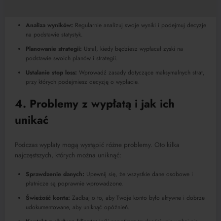
Analiza wyników:
Regularnie analizuj swoje wyniki i podejmuj decyzje
na podstawie statystyk.
Planowanie strategii:
Ustal, kiedy będziesz wypłacał zyski na
podstawie swoich planów i strategii.
Ustalanie stop loss:
Wprowadź zasady dotyczące maksymalnych strat,
przy których podejmiesz decyzję o wypłacie.
4. Problemy z wypłatą i jak ich
unikać
Podczas wypłaty mogą wystąpić różne problemy. Oto kilka
najczęstszych, których można uniknąć:
Sprawdzenie danych:
Upewnij się, że wszystkie dane osobowe i
płatnicze są poprawnie wprowadzone.
Świeżość konta:
Zadbaj o to, aby Twoje konto było aktywne i dobrze
udokumentowane, aby uniknąć opóźnień.