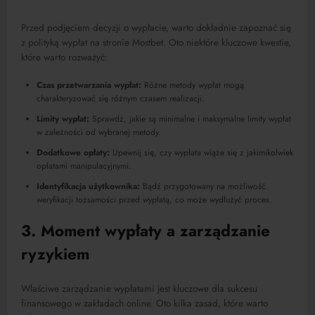
Przed podjęciem decyzji o wypłacie, warto dokładnie zapoznać się
z polityką wypłat na stronie Mostbet. Oto niektóre kluczowe kwestie,
które warto rozważyć:
Czas przetwarzania wypłat:
Różne metody wypłat mogą
charakteryzować się różnym czasem realizacji.
Limity wypłat:
Sprawdź, jakie są minimalne i maksymalne limity wypłat
w zależności od wybranej metody.
Dodatkowe opłaty:
Upewnij się, czy wypłata wiąże się z jakimikolwiek
opłatami manipulacyjnymi.
Identyfikacja użytkownika:
Bądź przygotowany na możliwość
weryfikacji tożsamości przed wypłatą, co może wydłużyć proces.
3. Moment wypłaty a zarządzanie
ryzykiem
Właściwe zarządzanie wypłatami jest kluczowe dla sukcesu
finansowego w zakładach online. Oto kilka zasad, które warto