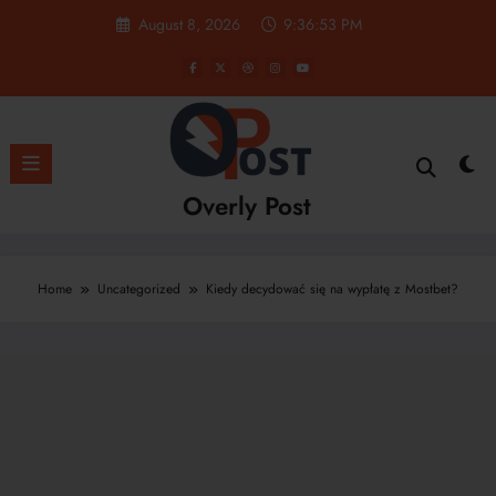
Skip
August 8, 2026
9:36:54 PM
to
content
Overly Post
Home
Uncategorized
Kiedy decydować się na wypłatę z Mostbet?