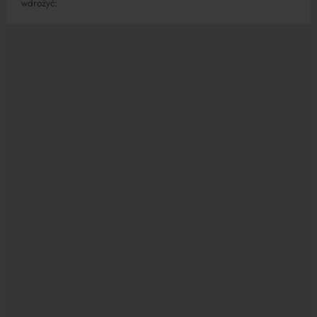
wdrożyć: