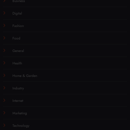
Business
Digital
Fashion
Food
General
Health
Home & Garden
Industry
Internet
Marketing
Technology