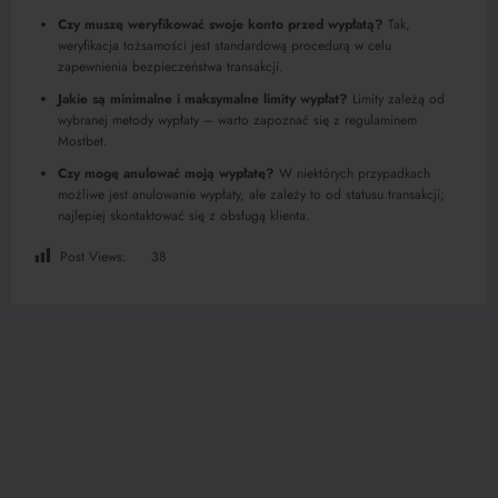
Czy muszę weryfikować swoje konto przed wypłatą?
Tak,
weryfikacja tożsamości jest standardową procedurą w celu
zapewnienia bezpieczeństwa transakcji.
Jakie są minimalne i maksymalne limity wypłat?
Limity zależą od
wybranej metody wypłaty – warto zapoznać się z regulaminem
Mostbet.
Czy mogę anulować moją wypłatę?
W niektórych przypadkach
możliwe jest anulowanie wypłaty, ale zależy to od statusu transakcji;
najlepiej skontaktować się z obsługą klienta.
Post Views:
38