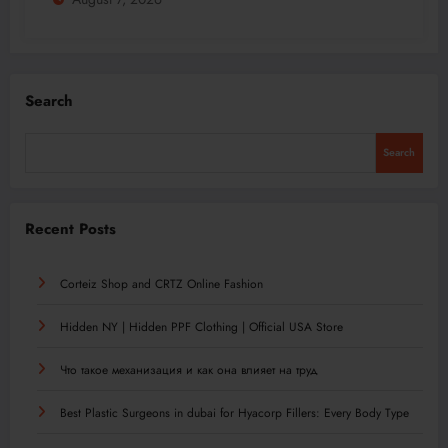
Search
Search
Recent Posts
Corteiz Shop and CRTZ Online Fashion
Hidden NY | Hidden PPF Clothing | Official USA Store
Что такое механизация и как она влияет на труд
Best Plastic Surgeons in dubai for Hyacorp Fillers: Every Body Type