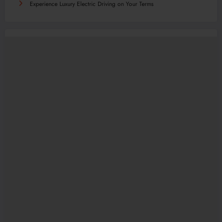
Experience Luxury Electric Driving on Your Terms