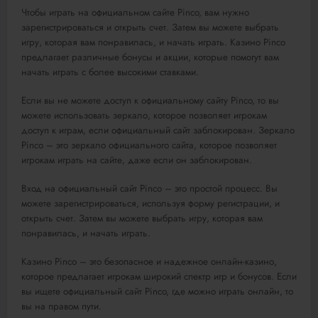
Чтобы играть на официальном сайте Pinco, вам нужно
зарегистрироваться и открыть счет. Затем вы можете выбрать
игру, которая вам понравилась, и начать играть. Казино Pinco
предлагает различные бонусы и акции, которые помогут вам
начать играть с более высокими ставками.
Если вы не можете доступ к официальному сайту Pinco, то вы
можете использовать зеркало, которое позволяет игрокам
доступ к играм, если официальный сайт заблокирован. Зеркало
Pinco – это зеркало официального сайта, которое позволяет
игрокам играть на сайте, даже если он заблокирован.
Вход на официальный сайт Pinco – это простой процесс. Вы
можете зарегистрироваться, используя форму регистрации, и
открыть счет. Затем вы можете выбрать игру, которая вам
понравилась, и начать играть.
Казино Pinco – это безопасное и надежное онлайн-казино,
которое предлагает игрокам широкий спектр игр и бонусов. Если
вы ищете официальный сайт Pinco, где можно играть онлайн, то
вы на правом пути.