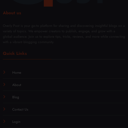
Techn
iques
About us
Overly Post is your go-to platform for sharing and discovering insightful blogs on a
variety of topics. We empower creators to publish, engage, and grow with a
global audience. Join us to explore tips, tricks, reviews, and more while connecting
with a vibrant blogging community.
Quick Links
Home
About
Blog
Contact Us
Login