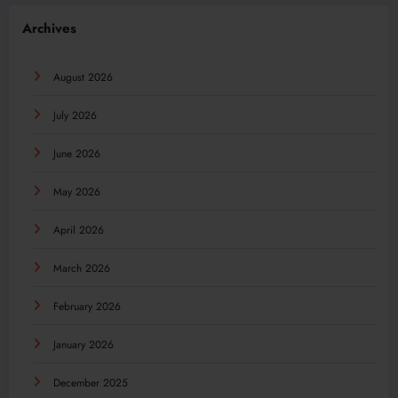
Archives
August 2026
July 2026
June 2026
May 2026
April 2026
March 2026
February 2026
January 2026
December 2025