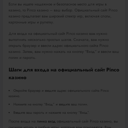
Если вы ищете надежное и безопасное место для игры в
казино, то Pinco казино – ваш выбор. Официальный сайт Pinco
казино предлагает вам широкий спектр игр, включая слоты,
карточные игры и рулетку.
Для входа на официальный сайт Pinco казино вам нужно
выполнить несколько простых шагов. Сначала, вам нужно
открыть браузер и ввести адрес официального сайта Pinco
казино. Затем, вам нужно нажать на кнопку “Вход” и ввести ваш
логин и пароль.
Шаги для входа на официальный сайт Pinco
казино
Откройте браузер и введите адрес официального сайта Pinco
казино.
Нажмите на кнопку “Вход” и введите ваш логин.
Введите ваш пароль и нажмите на кнопку “Вход”.
После входа на
пинко вход
официальный сайт Pinco казино, вы
сможете играть в любые игры, которые вам понравятся. Вам