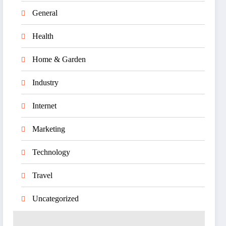
General
Health
Home & Garden
Industry
Internet
Marketing
Technology
Travel
Uncategorized