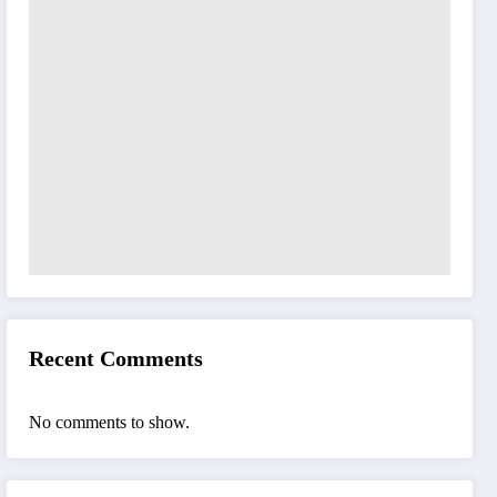
Recent Comments
No comments to show.