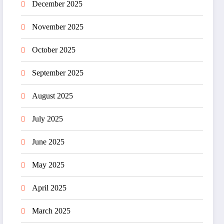
December 2025
November 2025
October 2025
September 2025
August 2025
July 2025
June 2025
May 2025
April 2025
March 2025