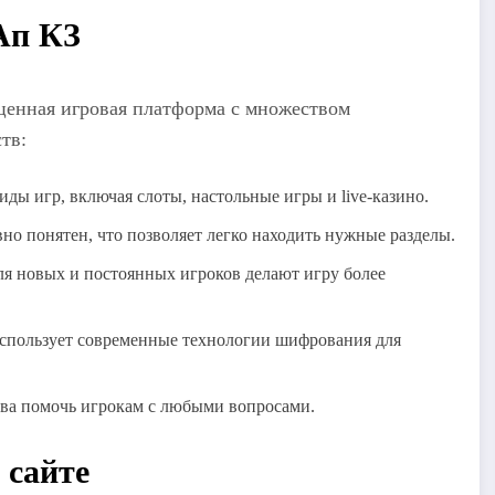
Ап КЗ
оценная игровая платформа с множеством
тв:
ды игр, включая слоты, настольные игры и live-казино.
о понятен, что позволяет легко находить нужные разделы.
я новых и постоянных игроков делают игру более
спользует современные технологии шифрования для
ва помочь игрокам с любыми вопросами.
 сайте