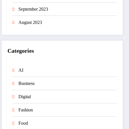
September 2023
August 2023
Categories
AI
Business
Digital
Fashion
Food