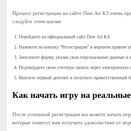
Процесс регистрации на сайте Пин Ап КЗ очень про
следуйте этим шагам:
Перейдите на официальный сайт Пин Ап КЗ.
Нажмите на кнопку “Регистрация” в верхнем правом уг
Заполните форму, указав свои персональные данные и
Подтвердите свою учетную запись через электронную 
Внесите первый депозит и получите приветственный б
Как начать игру на реальные
После успешной регистрации вы можете начать игра
которые помогут вам получить удовольствие от игр