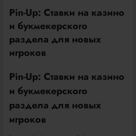
Pin-Up: Ставки на казино
и букмекерского
раздела для новых
игроков
Pin-Up: Ставки на казино
и букмекерского
раздела для новых
игроков