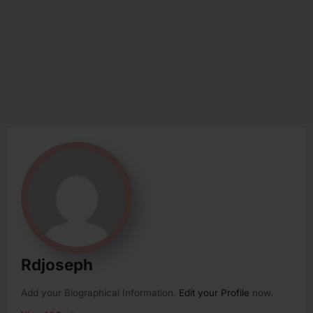
Rdjoseph
Add your Biographical Information.
Edit your Profile
now.