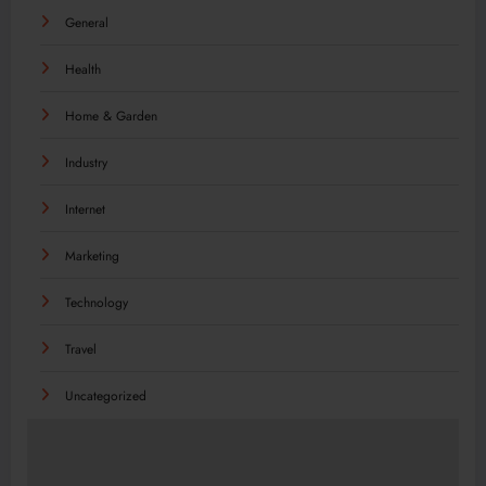
General
Health
Home & Garden
Industry
Internet
Marketing
Technology
Travel
Uncategorized