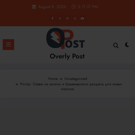
Skip
August 8, 2026
3:17:38 PM
to
content
Overly Post
Home
Uncategorized
Pin-Up: Ставки на казино и букмекерского раздела для новых
игроков