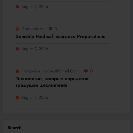
August 7, 2026
Corteizstore
0
Sensible Medical insurance Preparations
August 7, 2026
Harryweprintboxes@gmail.com
0
Технологии, которые определят
грядущее десятилетие
August 7, 2026
Search