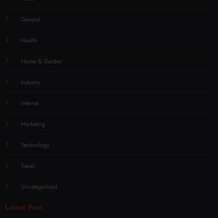
General
Health
Home & Garden
Industry
Internet
Marketing
Technology
Travel
Uncategorized
Latest Post