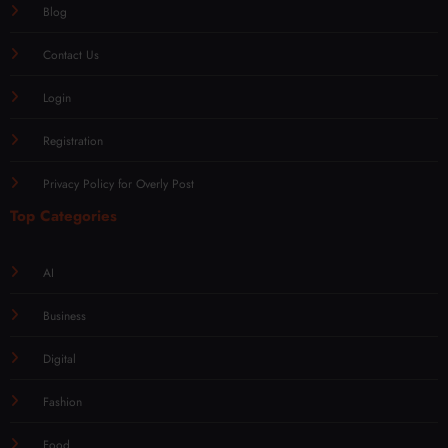
Blog
Contact Us
Login
Registration
Privacy Policy for Overly Post
Top Categories
AI
Business
Digital
Fashion
Food