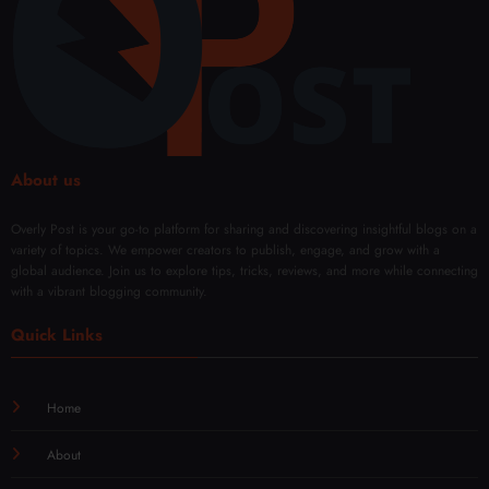
Fade
About us
Overly Post is your go-to platform for sharing and discovering insightful blogs on a
variety of topics. We empower creators to publish, engage, and grow with a
global audience. Join us to explore tips, tricks, reviews, and more while connecting
with a vibrant blogging community.
Quick Links
Home
About