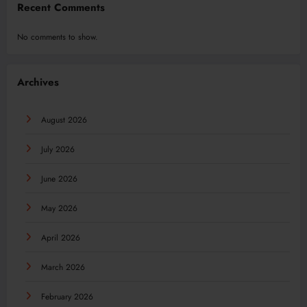
Recent Comments
No comments to show.
Archives
August 2026
July 2026
June 2026
May 2026
April 2026
March 2026
February 2026