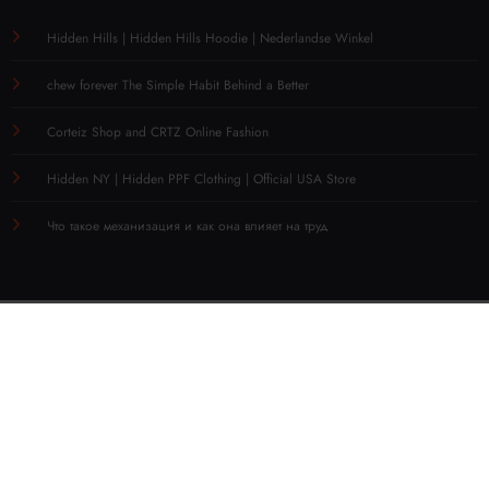
Hidden Hills | Hidden Hills Hoodie | Nederlandse Winkel
chew forever The Simple Habit Behind a Better
Corteiz Shop and CRTZ Online Fashion
Hidden NY | Hidden PPF Clothing | Official USA Store
Что такое механизация и как она влияет на труд