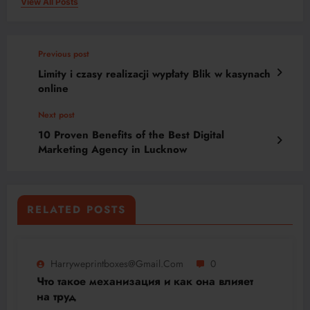
View All Posts
Previous post
Limity i czasy realizacji wypłaty Blik w kasynach
online
Next post
10 Proven Benefits of the Best Digital
Marketing Agency in Lucknow
RELATED POSTS
Harryweprintboxes@gmail.com
0
Что такое механизация и как она влияет
на труд