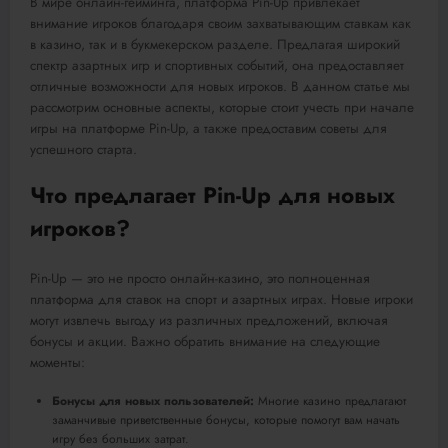
В мире онлайн-гейминга, платформа Pin-Up привлекает
внимание игроков благодаря своим захватывающим ставкам как
в казино, так и в букмекерском разделе. Предлагая широкий
спектр азартных игр и спортивных событий, она предоставляет
отличные возможности для новых игроков. В данном статье мы
рассмотрим основные аспекты, которые стоит учесть при начале
игры на платформе Pin-Up, а также предоставим советы для
успешного старта.
Что предлагает Pin-Up для новых
игроков?
Pin-Up — это не просто онлайн-казино, это полноценная
платформа для ставок на спорт и азартных играх. Новые игроки
могут извлечь выгоду из различных предложений, включая
бонусы и акции. Важно обратить внимание на следующие
моменты:
Бонусы для новых пользователей:
Многие казино предлагают
заманчивые приветственные бонусы, которые помогут вам начать
игру без больших затрат.