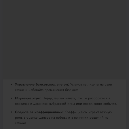
Управление банковским счетом:
Установите лимиты на свои
ставки и избегайте превышения бюджета.
Изучение игры:
Перед тем как начать, лучше разобраться в
правилах и механике выбранной игры или спортивного события.
Следите за коэффициентами:
Коэффициенты играют важную
роль в оценке шансов на победу и в принятии решений по
ставкам.