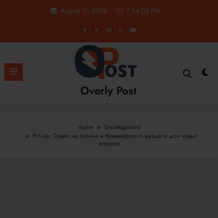
Skip
August 11, 2026
7:24:06 PM
to
content
Overly Post
Home
Uncategorized
Pin-Up: Ставки на казино и букмекерского раздела для новых
игроков