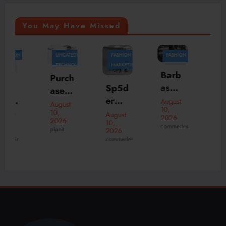
You May Have Missed
UNCATEGORIZED
FASHION
FASHION
FOOD
TECHNOLOGY
MARKETING
MARKETING
FASHION
Barb
Purch
as
Sp5d
ase
Fear
Hats
er
August
Orde
August
Of
10,
for
Hood
10,
August
r
2026
2026
God
10,
Easy
August
ie:
commedes01
Mana
planit
2026
10,
Essen
goin
New
commedes01
geme
2026
tial
g
mubashir
Ideas
nt for
Hood
Stree
for a
Faste
ie
twear
Stan
r,
Outfi
dout
Smar
ts
Ward
ter
robe
Proc