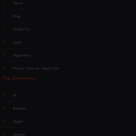
About
Blog
Contact Us
Login
Registration
Privacy Policy for Overly Post
Top Categories
AI
Business
Digital