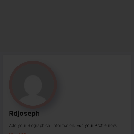
Rdjoseph
Add your Biographical Information.
Edit your Profile
now.