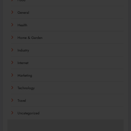
Food
General
Health
Home & Garden
Industry
Internet
Marketing
Technology
Travel
Uncategorized