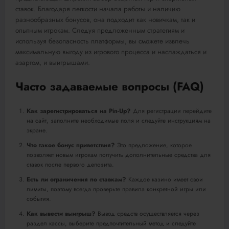
ставок. Благодаря легкости начала работы и наличию
разнообразных бонусов, она подходит как новичкам, так и
опытным игрокам. Следуя предложенным стратегиям и
используя безопасность платформы, вы сможете извлечь
максимальную выгоду из игрового процесса и наслаждаться и
азартом, и выигрышами.
Часто задаваемые вопросы (FAQ)
Как зарегистрироваться на Pin-Up?
Для регистрации перейдите
на сайт, заполните необходимые поля и следуйте инструкциям на
экране.
Что такое бонус приветствия?
Это предложение, которое
позволяет новым игрокам получить дополнительные средства для
ставок после первого депозита.
Есть ли ограничения по ставкам?
Каждое казино имеет свои
лимиты, поэтому всегда проверьте правила конкретной игры или
события.
Как вывести выигрыш?
Вывод средств осуществляется через
раздел кассы, выберите предпочтительный метод и следуйте