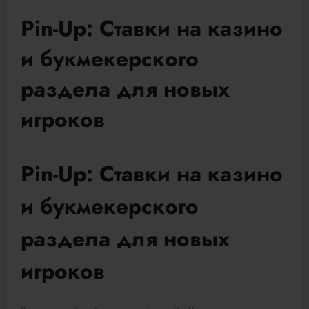
Pin-Up: Ставки на казино
и букмекерского
раздела для новых
игроков
Pin-Up: Ставки на казино
и букмекерского
раздела для новых
игроков