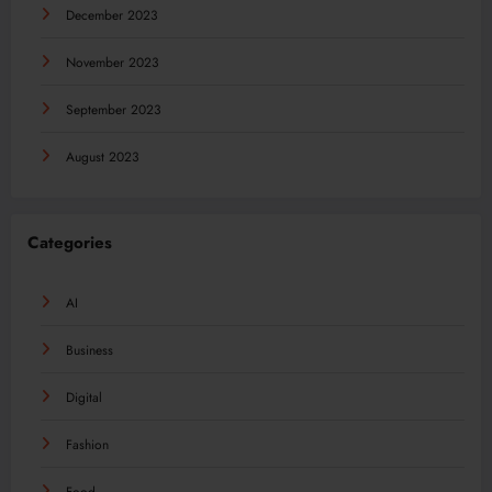
December 2023
November 2023
September 2023
August 2023
Categories
AI
Business
Digital
Fashion