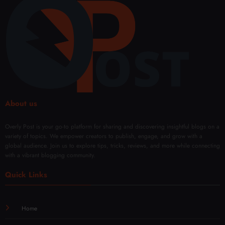
urem
ent
About us
Overly Post is your go-to platform for sharing and discovering insightful blogs on a
variety of topics. We empower creators to publish, engage, and grow with a
global audience. Join us to explore tips, tricks, reviews, and more while connecting
with a vibrant blogging community.
Quick Links
Home