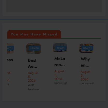
You May Have Missed
HEALTH
TRAVEL
HEALTH
TRAVEL
McLa
Why
Best
Why
ren
an
Aesth
Choo
Daily
Ener
August
etic
se
August
August
August
5,
5,
Rent
gy
5,
5,
Clinic
the
2026
2026
2026
2026
al
Bar
SpeakRights32456
s in
Best
getmymettle
Laser
theknightofnotti
Duba
Is the
Treatment
dubai
India
i –
Perfe
for
n Pub
Enjoy
ct
Radi
in
Luxu
Snac