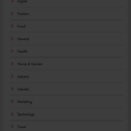
Digital
Fashion
Food
General
Health
Home & Garden
Industry
Internet
Marketing
Technology
Travel