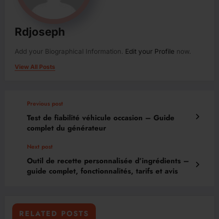
Rdjoseph
Add your Biographical Information.
Edit your Profile
now.
View All Posts
Previous post
Test de fiabilité véhicule occasion – Guide
complet du générateur
Next post
Outil de recette personnalisée d’ingrédients –
guide complet, fonctionnalités, tarifs et avis
RELATED POSTS