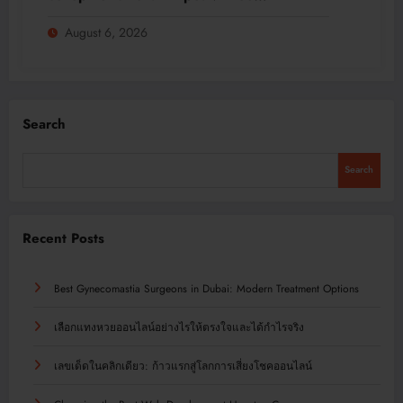
мышление
August 6, 2026
Search
Search
Recent Posts
Best Gynecomastia Surgeons in Dubai: Modern Treatment Options
เลือกแทงหวยออนไลน์อย่างไรให้ตรงใจและได้กำไรจริง
เลขเด็ดในคลิกเดียว: ก้าวแรกสู่โลกการเสี่ยงโชคออนไลน์