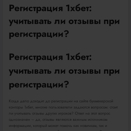
Регистрация 1хбет:
учитывать ли отзывы при
регистрации?
Регистрация 1хбет:
учитывать ли отзывы при
регистрации?
Когда дело доходит до регистрации на сайте букмекерской
конторы 1хбет, многие пользователи задаются вопросом: стоит
ли учитывать отзывы других игроков? Ответ на этот вопрос
однозначен – да, отзывы являются важным источником
информации, который может помочь как новичкам, так и