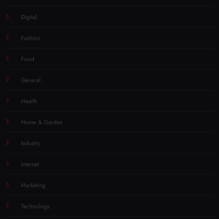
Digital
Fashion
Food
General
Health
Home & Garden
Industry
Internet
Marketing
Technology