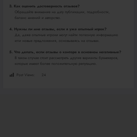
3. Как оценить достоверность отзывов?
Обращайте внимание на дату публикации, подробности,
баланс мнений и авторство.
4. Нужны ли мне отзывы, если я уже опытный игрок?
Да, даже опытные игроки могут найти полезную информацию
или новые предложения, основываясь на отзывах.
5. Что делать, если отзывы о конторе в основном негативные?
В таком случае стоит рассмотреть другие варианты букмекеров,
которые имеют более положительную репутацию.
Post Views:
24