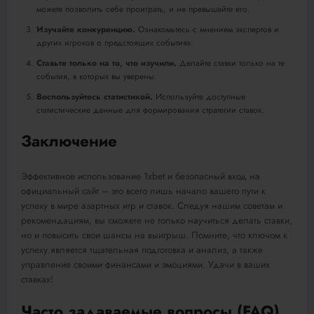
можете позволить себе проиграть, и не превышайте его.
Изучайте конкуренцию.
Ознакомьтесь с мнением экспертов и
других игроков о предстоящих событиях.
Ставьте только на то, что изучили.
Делайте ставки только на те
события, в которых вы уверены.
Воспользуйтесь статистикой.
Используйте доступные
статистические данные для формирования стратегии ставок.
Заключение
Эффективное использование 1xbet и безопасный вход на
официальный сайт – это всего лишь начало вашего пути к
успеху в мире азартных игр и ставок. Следуя нашим советам и
рекомендациям, вы сможете не только научиться делать ставки,
но и повысить свои шансы на выигрыш. Помните, что ключом к
успеху является тщательная подготовка и анализ, а также
управление своими финансами и эмоциями. Удачи в ваших
ставках!
Часто задаваемые вопросы (FAQ)