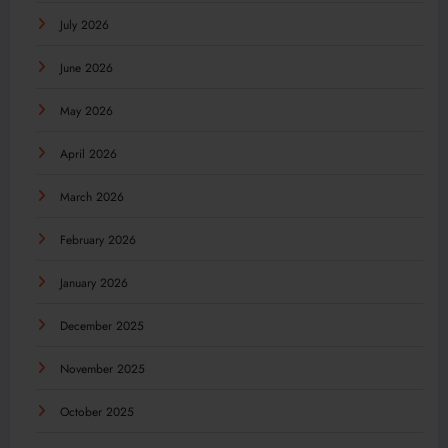
July 2026
June 2026
May 2026
April 2026
March 2026
February 2026
January 2026
December 2025
November 2025
October 2025