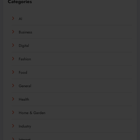
Categories
AI
Business
Digital
Fashion
Food
General
Health
Home & Garden
Industry
Internet