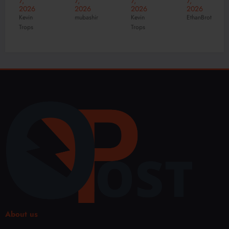
7,
7,
7,
ct
Desti
ons
2026
2026
2026
New
August
Hood
natio
Scale
Kevin
mubashir
EthanBrot
6,
Suve
Trops
ies
n for
Faste
2026
ne
mubashir
Can
Prem
r with
Onlin
Trans
ium
Tailor
e
form
Stree
ed
Bran
Every
twear
Mach
ds
day
ine
Style
Outfi
Learn
ts
ing
Solut
ions
About us