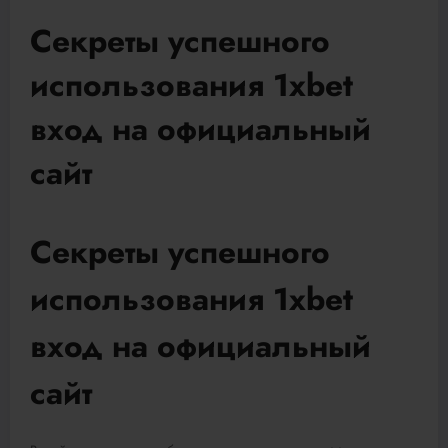
Секреты успешного
использования 1xbet
вход на официальный
сайт
Секреты успешного
использования 1xbet
вход на официальный
сайт