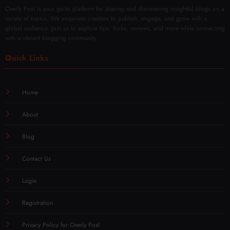
Overly Post is your go-to platform for sharing and discovering insightful blogs on a
variety of topics. We empower creators to publish, engage, and grow with a
global audience. Join us to explore tips, tricks, reviews, and more while connecting
with a vibrant blogging community.
Quick Links
Home
About
Blog
Contact Us
Login
Registration