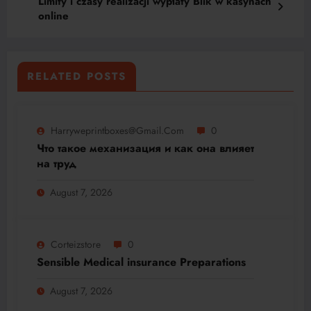
Limity i czasy realizacji wypłaty Blik w kasynach
online
RELATED POSTS
Harryweprintboxes@gmail.com
0
Что такое механизация и как она влияет
на труд
August 7, 2026
Corteizstore
0
Sensible Medical insurance Preparations
August 7, 2026