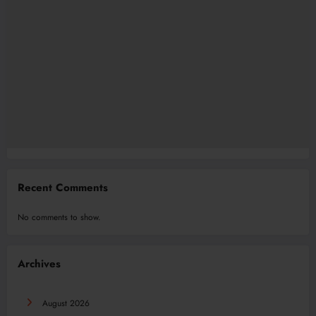
Recent Comments
No comments to show.
Archives
August 2026