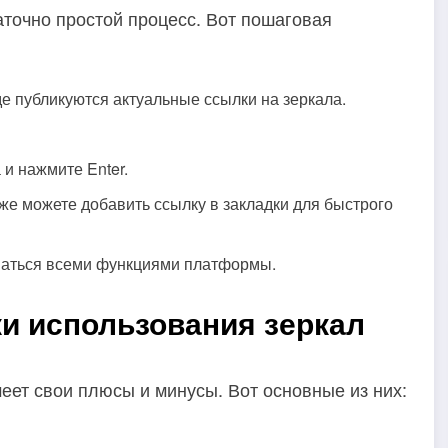
аточно простой процесс. Вот пошаговая
е публикуются актуальные ссылки на зеркала.
 и нажмите Enter.
же можете добавить ссылку в закладки для быстрого
оваться всеми функциями платформы.
и использования зеркал
еет свои плюсы и минусы. Вот основные из них: