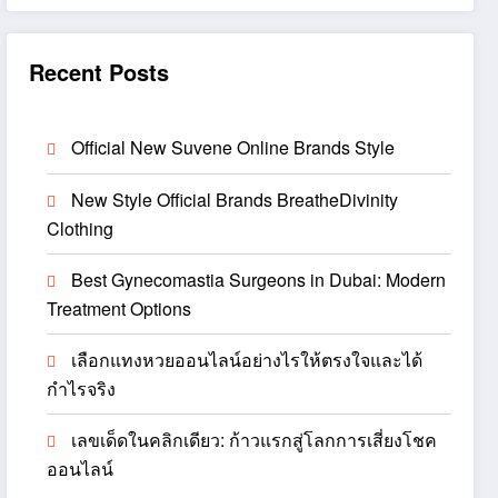
Recent Posts
Official New Suvene Online Brands Style
New Style Official Brands BreatheDivinity
Clothing
Best Gynecomastia Surgeons in Dubai: Modern
Treatment Options
เลือกแทงหวยออนไลน์อย่างไรให้ตรงใจและได้
กำไรจริง
เลขเด็ดในคลิกเดียว: ก้าวแรกสู่โลกการเสี่ยงโชค
ออนไลน์