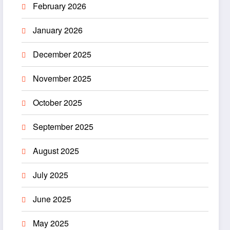
February 2026
January 2026
December 2025
November 2025
October 2025
September 2025
August 2025
July 2025
June 2025
May 2025