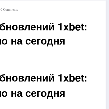
0 Comments
бновлений 1xbet:
о на сегодня
бновлений 1xbet:
о на сегодня