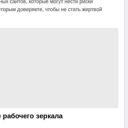
ных сайтов, которые могут нести риски
оторым доверяете, чтобы не стать жертвой
 рабочего зеркала