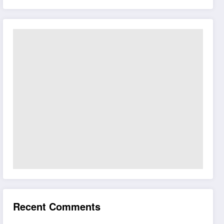
Recent Comments