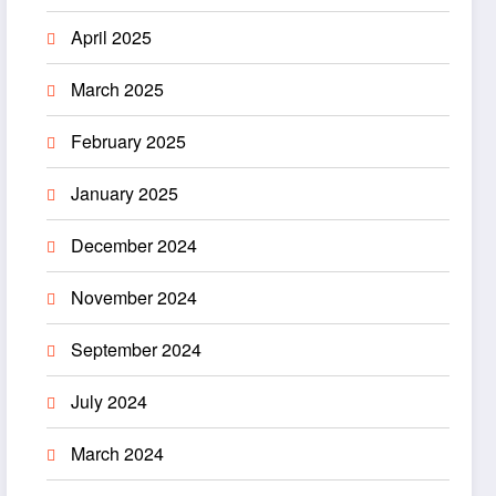
April 2025
March 2025
February 2025
January 2025
December 2024
November 2024
September 2024
July 2024
March 2024